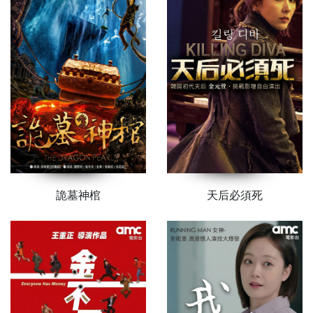
詭墓神棺
天后必須死