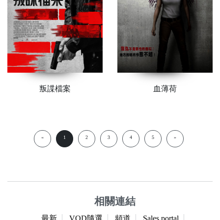
叛諜檔案
血薄荷
«
1
2
3
4
5
»
相關連結
最新
VOD隨選
頻道
Sales portal