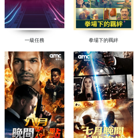
一級任務
拳場下的羈絆