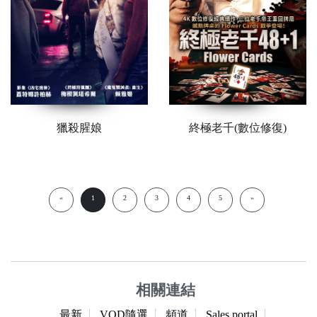
獵殺腥娘
終極老千(數位修復)
«
1
2
3
4
5
»
相關連結
最新
VOD隨選
頻道
Sales portal