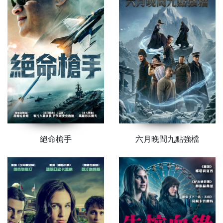
絕命槍手
六月晚間九點強檔