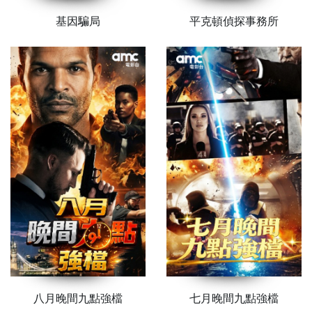
基因騙局
平克頓偵探事務所
八月晚間九點強檔
七月晚間九點強檔