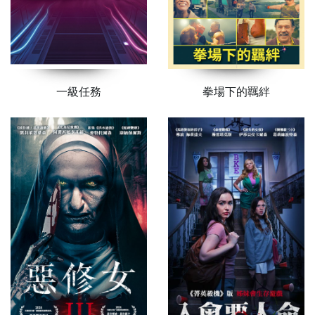
一級任務
拳場下的羈絆