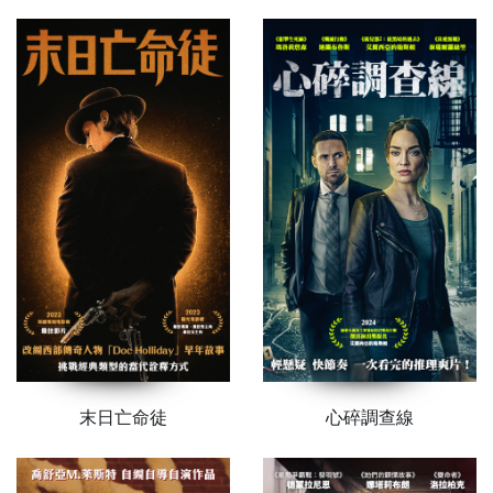
末日亡命徒
心碎調查線