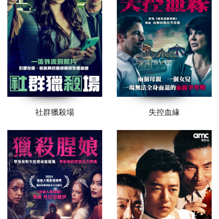
社群獵殺場
失控血緣