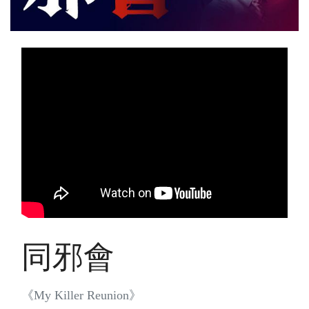
同邪會
《My Killer Reunion》