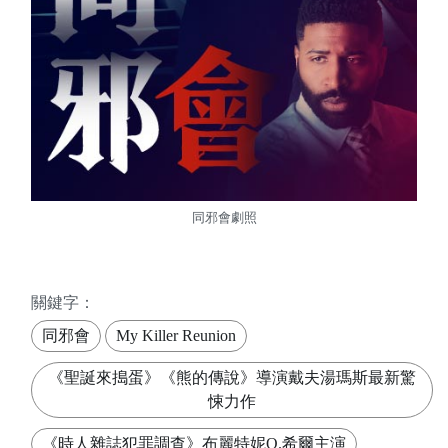
同邪會劇照
關鍵字：
同邪會
My Killer Reunion
《聖誕來搗蛋》《熊的傳說》導演戴夫湯瑪斯最新驚
悚力作
《時人雜誌犯罪調查》布麗特妮Q.希爾主演