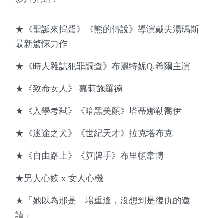
★《聖誕來搗蛋》《熊的傳說》導演戴夫湯瑪斯
最新驚悚力作
★《時人雜誌犯罪調查》布麗特妮Q.希爾主演
★《致命女人》 嘉莉施羅德
★《入學考弒》《暗黑美顏》塔蒂娜勒喬伊
★《迷途之犬》《世紀天才》拉克塔布克
★《自由路上》《算牌手》布里頓韋博
★男人心嫉 x 女人心機
★「她以為那是一場重逢，沒想到是復仇的邀
請」