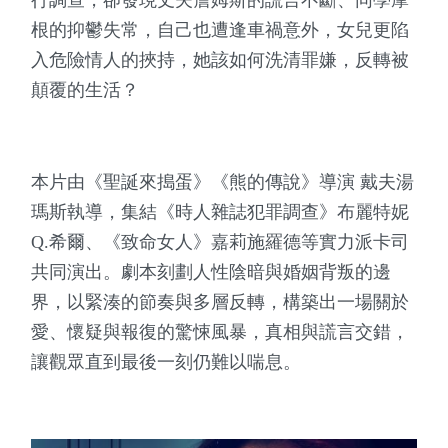
行調查，卻發現丈夫詹姆斯的謊言不斷、同學摩
根的抑鬱失常，自己也遭逢車禍意外，女兒更陷
入危險情人的挾持，她該如何洗清罪嫌，反轉被
顛覆的生活？
本片由《聖誕來搗蛋》《熊的傳說》導演 戴夫湯
瑪斯執導，集結《時人雜誌犯罪調查》布麗特妮
Q.希爾、《致命女人》嘉莉施羅德等實力派卡司
共同演出。劇本刻劃人性陰暗與婚姻背叛的邊
界，以緊湊的節奏與多層反轉，構築出一場關於
愛、懷疑與報復的驚悚風暴，真相與謊言交錯，
讓觀眾直到最後一刻仍難以喘息。