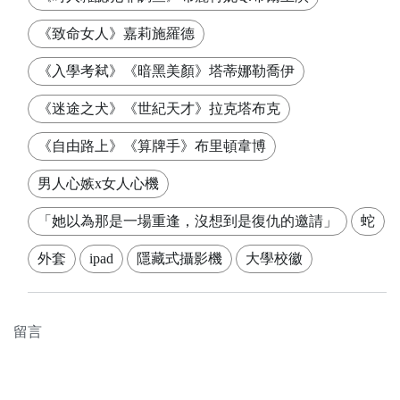
《致命女人》嘉莉施羅德
《入學考弒》《暗黑美顏》塔蒂娜勒喬伊
《迷途之犬》《世紀天才》拉克塔布克
《自由路上》《算牌手》布里頓韋博
男人心嫉x女人心機
「她以為那是一場重逢，沒想到是復仇的邀請」
蛇
外套
ipad
隱藏式攝影機
大學校徽
留言