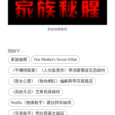
家族秘腥劇照
關鍵字：
家族秘腥
Our Mother's Secret Affair
《手機情殺案》《人生販賣所》導演蘿珊波瓦思維特
《慾女心驚》《致命網紅》編劇斯蒂芬羅曼諾
《高校天后》艾希莉萊格特
Netfilx《無痛殺手》蘿拉阿菲絲琪
《完美殺手》勞拉普羅文薩諾