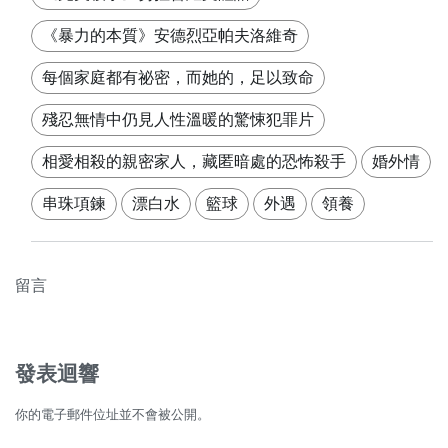
《暴力的本質》安德烈亞帕夫洛維奇
每個家庭都有祕密，而她的，足以致命
殘忍無情中仍見人性溫暖的驚悚犯罪片
相愛相殺的親密家人，藏匿暗處的恐怖殺手
婚外情
串珠項鍊
漂白水
籃球
外遇
領養
留言
發表迴響
你的電子郵件位址並不會被公開。