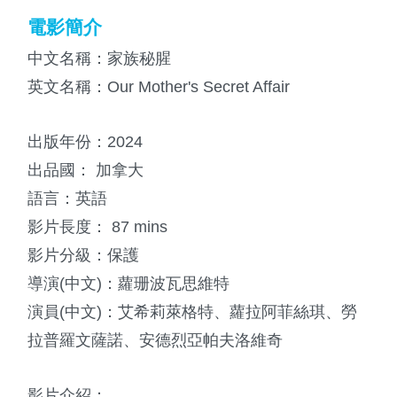
電影簡介
中文名稱：家族秘腥
英文名稱：Our Mother's Secret Affair
出版年份：2024
出品國： 加拿大
語言：英語
影片長度： 87 mins
影片分級：保護
導演(中文)：蘿珊波瓦思維特
演員(中文)：艾希莉萊格特、蘿拉阿菲絲琪、勞
拉普羅文薩諾、安德烈亞帕夫洛維奇
影片介紹：